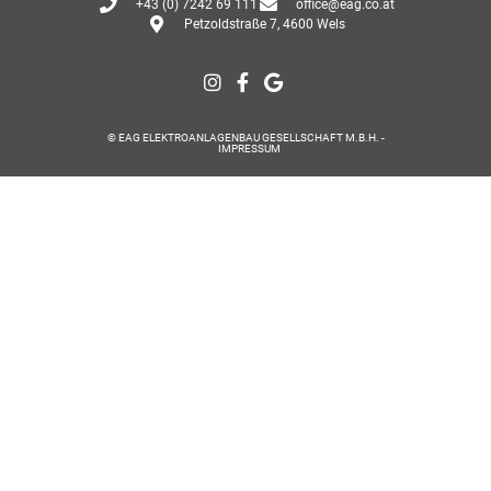
+43 (0) 7242 69 111
office@eag.co.at
Petzoldstraße 7, 4600 Wels
© EAG ELEKTROANLAGENBAU GESELLSCHAFT M.B.H. -
IMPRESSUM