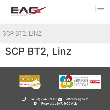
SCP BT2, LINZ
SCP BT2, Linz
+43 (0) 7242 69 111
office@eag.co.at
Petzoldstraße 7, 4600 Wels