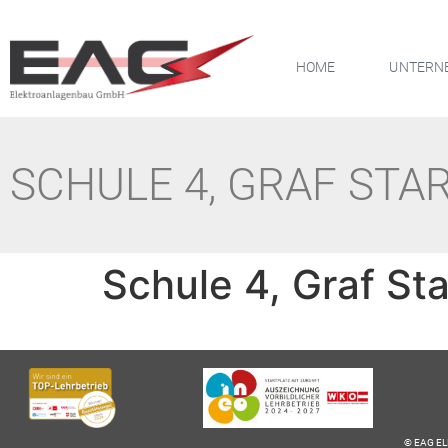
HOME
UNTERN
SCHULE 4, GRAF ST
Schule 4, Graf S
© EAG E