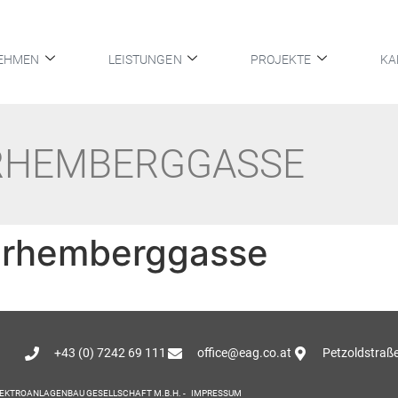
EHMEN
LEISTUNGEN
PROJEKTE
KA
ARHEMBERGGASSE
tarhemberggasse
+43 (0) 7242 69 111
office@eag.co.at
Petzoldstraße
LEKTROANLAGENBAU GESELLSCHAFT M.B.H. -
IMPRESSUM