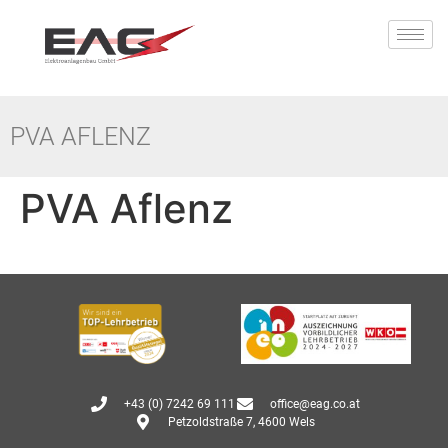
PVA AFLENZ
PVA Aflenz
+43 (0) 7242 69 111
office@eag.co.at
Petzoldstraße 7, 4600 Wels