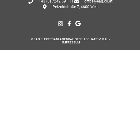
+43 (0) 7242 69 111
office@eag.co.at
Petzoldstraße 7, 4600 Wels
© EAG ELEKTROANLAGENBAU GESELLSCHAFT M.B.H. -
IMPRESSUM