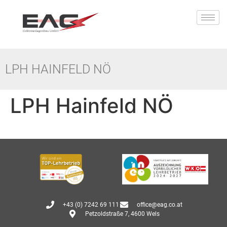
LPH HAINFELD NÖ
LPH Hainfeld NÖ
+43 (0) 7242 69 111
office@eag.co.at
Petzoldstraße 7, 4600 Wels