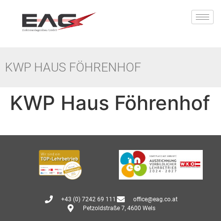
KWP HAUS FÖHRENHOF
KWP Haus Föhrenhof
+43 (0) 7242 69 111
office@eag.co.at
Petzoldstraße 7, 4600 Wels