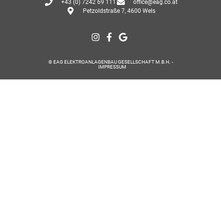
+43 (0) 7242 69 111
office@eag.co.at
Petzoldstraße 7, 4600 Wels
© EAG ELEKTROANLAGENBAU GESELLSCHAFT M.B.H. -
IMPRESSUM