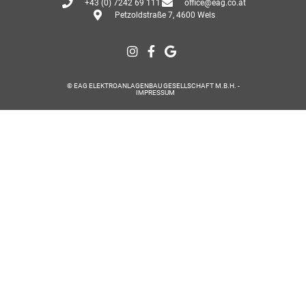
+43 (0) 7242 69 111
office@eag.co.at
Petzoldstraße 7, 4600 Wels
© EAG ELEKTROANLAGENBAU GESELLSCHAFT M.B.H. -
IMPRESSUM